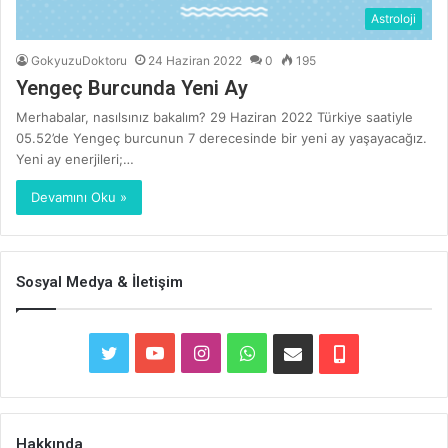
Astroloji
GokyuzuDoktoru
24 Haziran 2022
0
195
Yengeç Burcunda Yeni Ay
Merhabalar, nasılsınız bakalım? 29 Haziran 2022 Türkiye saatiyle
05.52’de Yengeç burcunun 7 derecesinde bir yeni ay yaşayacağız.
Yeni ay enerjileri;…
Devamını Oku »
Sosyal Medya & İletişim
T
Y
I
W
E
T
w
o
n
h
-
e
i
u
s
a
P
l
Hakkında