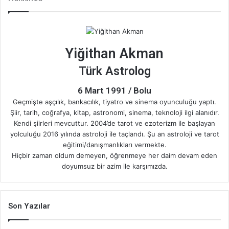
t
T
t
t
o
e
t
u
a
s
s
f
Yiğithan Akman
e
b
g
A
t
o
Türk Astrolog
r
e
r
p
a
n
6 Mart 1991 / Bolu
a
p
Geçmişte aşçılık, bankacılık, tiyatro ve sinema oyunculuğu yaptı.
Şiir, tarih, coğrafya, kitap, astronomi, sinema, teknoloji ilgi alanıdır.
m
Kendi şiirleri mevcuttur. 2004’de tarot ve ezoterizm ile başlayan
yolculuğu 2016 yılında astroloji ile taçlandı. Şu an astroloji ve tarot
eğitimi/danışmanlıkları vermekte.
Hiçbir zaman oldum demeyen, öğrenmeye her daim devam eden
doyumsuz bir azim ile karşımızda.
Son Yazılar