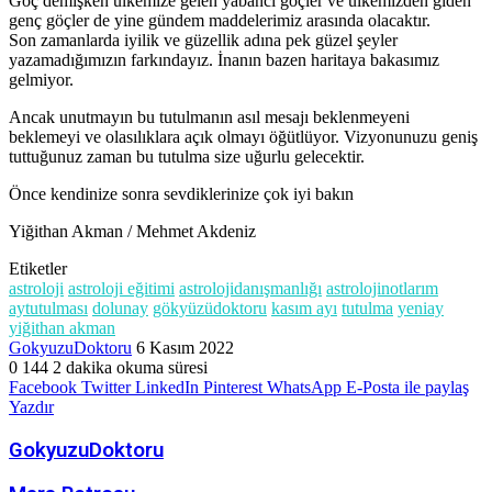
Göç demişken ülkemize gelen yabancı göçler ve ülkemizden giden
genç göçler de yine gündem maddelerimiz arasında olacaktır.
Son zamanlarda iyilik ve güzellik adına pek güzel şeyler
yazamadığımızın farkındayız. İnanın bazen haritaya bakasımız
gelmiyor.
Ancak unutmayın bu tutulmanın asıl mesajı beklenmeyeni
beklemeyi ve olasılıklara açık olmayı öğütlüyor. Vizyonunuzu geniş
tuttuğunuz zaman bu tutulma size uğurlu gelecektir.
Önce kendinize sonra sevdiklerinize çok iyi bakın
Yiğithan Akman / Mehmet Akdeniz
Etiketler
astroloji
astroloji eğitimi
astrolojidanışmanlığı
astrolojinotlarım
aytutulması
dolunay
gökyüzüdoktoru
kasım ayı
tutulma
yeniay
yiğithan akman
Bir
GokyuzuDoktoru
6 Kasım 2022
e-
0
144
2 dakika okuma süresi
posta
Facebook
Twitter
LinkedIn
Pinterest
WhatsApp
E-Posta ile paylaş
göndermek
Yazdır
GokyuzuDoktoru