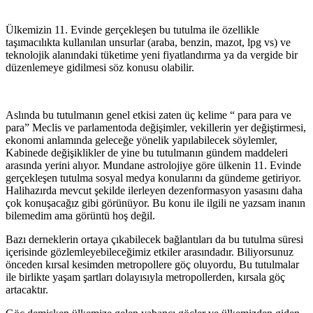
Ülkemizin 11. Evinde gerçekleşen bu tutulma ile özellikle
taşımacılıkta kullanılan unsurlar (araba, benzin, mazot, lpg vs) ve
teknolojik alanındaki tüketime yeni fiyatlandırma ya da vergide bir
düzenlemeye gidilmesi söz konusu olabilir.
Aslında bu tutulmanın genel etkisi zaten üç kelime “ para para ve
para” Meclis ve parlamentoda değişimler, vekillerin yer değiştirmesi,
ekonomi anlamında geleceğe yönelik yapılabilecek söylemler,
Kabinede değişiklikler de yine bu tutulmanın gündem maddeleri
arasında yerini alıyor. Mundane astrolojiye göre ülkenin 11. Evinde
gerçekleşen tutulma sosyal medya konularını da gündeme getiriyor.
Halihazırda mevcut şekilde ilerleyen dezenformasyon yasasını daha
çok konuşacağız gibi görünüyor. Bu konu ile ilgili ne yazsam inanın
bilemedim ama görüntü hoş değil.
Bazı derneklerin ortaya çıkabilecek bağlantıları da bu tutulma süresi
içerisinde gözlemleyebileceğimiz etkiler arasındadır. Biliyorsunuz
önceden kırsal kesimden metropollere göç oluyordu, Bu tutulmalar
ile birlikte yaşam şartları dolayısıyla metropollerden, kırsala göç
artacaktır.