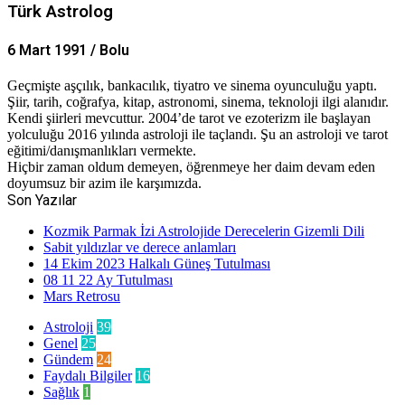
Türk Astrolog
6 Mart 1991 / Bolu
Geçmişte aşçılık, bankacılık, tiyatro ve sinema oyunculuğu yaptı.
Şiir, tarih, coğrafya, kitap, astronomi, sinema, teknoloji ilgi alanıdır.
Kendi şiirleri mevcuttur. 2004’de tarot ve ezoterizm ile başlayan
yolculuğu 2016 yılında astroloji ile taçlandı. Şu an astroloji ve tarot
eğitimi/danışmanlıkları vermekte.
Hiçbir zaman oldum demeyen, öğrenmeye her daim devam eden
doyumsuz bir azim ile karşımızda.
Son Yazılar
Kozmik Parmak İzi Astrolojide Derecelerin Gizemli Dili
Sabit yıldızlar ve derece anlamları
14 Ekim 2023 Halkalı Güneş Tutulması
08 11 22 Ay Tutulması
Mars Retrosu
Astroloji
39
Genel
25
Gündem
24
Faydalı Bilgiler
16
Sağlık
1