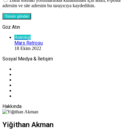
Daha sonraki yorumlarımda kullanılması için adım, e-posta
adresim ve site adresim bu tarayıcıya kaydedilsin.
Göz Atın
Kapalı
Astroloji
Mars Retrosu
18 Ekim 2022
Sosyal Medya & İletişim
Twitter
YouTube
Instagram
WhatsApp
E-
Posta
Telefon
Hakkında
Yiğithan Akman