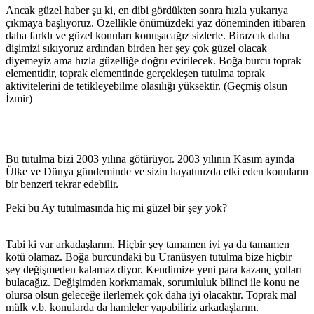
Ancak güzel haber şu ki, en dibi gördükten sonra hızla yukarıya
çıkmaya başlıyoruz. Özellikle önümüzdeki yaz döneminden itibaren
daha farklı ve güzel konuları konuşacağız sizlerle. Birazcık daha
dişimizi sıkıyoruz ardından birden her şey çok güzel olacak
diyemeyiz ama hızla güzelliğe doğru evirilecek. Boğa burcu toprak
elementidir, toprak elementinde gerçekleşen tutulma toprak
aktivitelerini de tetikleyebilme olasılığı yüksektir. (Geçmiş olsun
İzmir)
Bu tutulma bizi 2003 yılına götürüyor. 2003 yılının Kasım ayında
Ülke ve Dünya gündeminde ve sizin hayatınızda etki eden konuların
bir benzeri tekrar edebilir.
Peki bu Ay tutulmasında hiç mi güzel bir şey yok?
Tabi ki var arkadaşlarım. Hiçbir şey tamamen iyi ya da tamamen
kötü olamaz. Boğa burcundaki bu Uranüsyen tutulma bize hiçbir
şey değişmeden kalamaz diyor. Kendimize yeni para kazanç yolları
bulacağız. Değişimden korkmamak, sorumluluk bilinci ile konu ne
olursa olsun geleceğe ilerlemek çok daha iyi olacaktır. Toprak mal
mülk v.b. konularda da hamleler yapabiliriz arkadaşlarım.