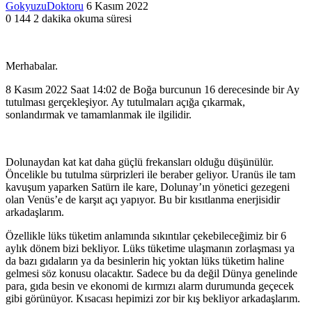
Bir
GokyuzuDoktoru
6 Kasım 2022
e-
0
144
2 dakika okuma süresi
posta
göndermek
Merhabalar.
8 Kasım 2022 Saat 14:02 de Boğa burcunun 16 derecesinde bir Ay
tutulması gerçekleşiyor. Ay tutulmaları açığa çıkarmak,
sonlandırmak ve tamamlanmak ile ilgilidir.
Dolunaydan kat kat daha güçlü frekansları olduğu düşünülür.
Öncelikle bu tutulma sürprizleri ile beraber geliyor. Uranüs ile tam
kavuşum yaparken Satürn ile kare, Dolunay’ın yönetici gezegeni
olan Venüs’e de karşıt açı yapıyor. Bu bir kısıtlanma enerjisidir
arkadaşlarım.
Özellikle lüks tüketim anlamında sıkıntılar çekebileceğimiz bir 6
aylık dönem bizi bekliyor. Lüks tüketime ulaşmanın zorlaşması ya
da bazı gıdaların ya da besinlerin hiç yoktan lüks tüketim haline
gelmesi söz konusu olacaktır. Sadece bu da değil Dünya genelinde
para, gıda besin ve ekonomi de kırmızı alarm durumunda geçecek
gibi görünüyor. Kısacası hepimizi zor bir kış bekliyor arkadaşlarım.