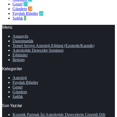
Genel
25
Gündem
24
Faydalı Bilgiler
16
Sağlık
1
Menü
Anasayfa
Danışmanlık
Temel Seviye Astroloji Eğitimi (Ezoterik/Karmik)
Astrolojide Dereceler Semineri
Eğitimler
İletişim
Kategoriler
Astroloji
Faydalı Bilgiler
Genel
Gündem
Sağlık
Son Yazılar
Kozmik Parmak İzi Astrolojide Derecelerin Gizemli Dili