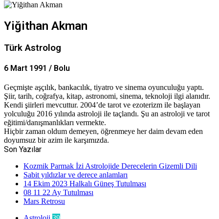
Yiğithan Akman
Türk Astrolog
6 Mart 1991 / Bolu
Geçmişte aşçılık, bankacılık, tiyatro ve sinema oyunculuğu yaptı.
Şiir, tarih, coğrafya, kitap, astronomi, sinema, teknoloji ilgi alanıdır.
Kendi şiirleri mevcuttur. 2004’de tarot ve ezoterizm ile başlayan
yolculuğu 2016 yılında astroloji ile taçlandı. Şu an astroloji ve tarot
eğitimi/danışmanlıkları vermekte.
Hiçbir zaman oldum demeyen, öğrenmeye her daim devam eden
doyumsuz bir azim ile karşımızda.
Son Yazılar
Kozmik Parmak İzi Astrolojide Derecelerin Gizemli Dili
Sabit yıldızlar ve derece anlamları
14 Ekim 2023 Halkalı Güneş Tutulması
08 11 22 Ay Tutulması
Mars Retrosu
Astroloji
39