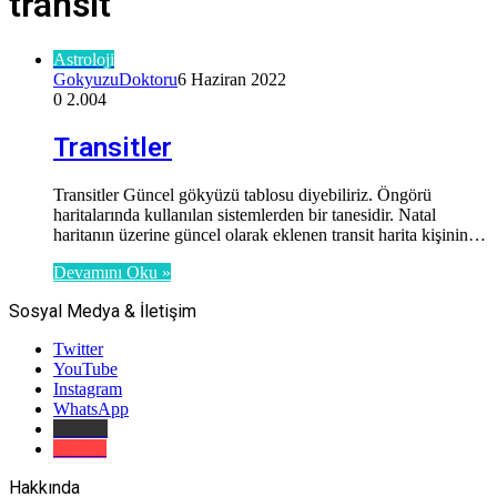
transit
Astroloji
GokyuzuDoktoru
6 Haziran 2022
0
2.004
Transitler
Transitler Güncel gökyüzü tablosu diyebiliriz. Öngörü
haritalarında kullanılan sistemlerden bir tanesidir. Natal
haritanın üzerine güncel olarak eklenen transit harita kişinin…
Devamını Oku »
Sosyal Medya & İletişim
Twitter
YouTube
Instagram
WhatsApp
E-Posta
Telefon
Hakkında