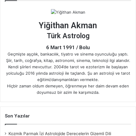
t
T
t
t
o
e
t
u
a
s
s
f
Yiğithan Akman
e
b
g
A
t
o
Türk Astrolog
r
e
r
p
a
n
6 Mart 1991 / Bolu
a
p
Geçmişte aşçılık, bankacılık, tiyatro ve sinema oyunculuğu yaptı.
Şiir, tarih, coğrafya, kitap, astronomi, sinema, teknoloji ilgi alanıdır.
m
Kendi şiirleri mevcuttur. 2004’de tarot ve ezoterizm ile başlayan
yolculuğu 2016 yılında astroloji ile taçlandı. Şu an astroloji ve tarot
eğitimi/danışmanlıkları vermekte.
Hiçbir zaman oldum demeyen, öğrenmeye her daim devam eden
doyumsuz bir azim ile karşımızda.
Son Yazılar
Kozmik Parmak İzi Astrolojide Derecelerin Gizemli Dili