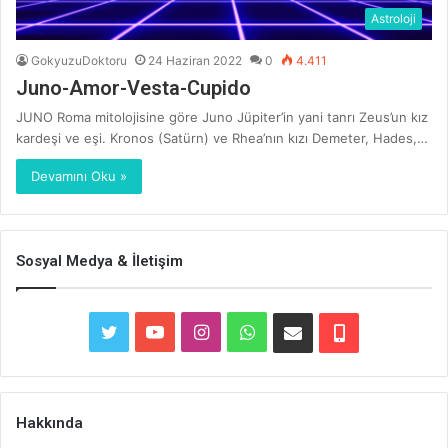
Astroloji
GokyuzuDoktoru
24 Haziran 2022
0
4.411
Juno-Amor-Vesta-Cupido
JUNO Roma mitolojisine göre Juno Jüpiter’in yani tanrı Zeus’un kız
kardeşi ve eşi. Kronos (Satürn) ve Rhea’nın kızı Demeter, Hades,…
Devamını Oku »
Sosyal Medya & İletişim
T
Y
I
W
E
T
w
o
n
h
-
e
i
u
s
a
P
l
Hakkında