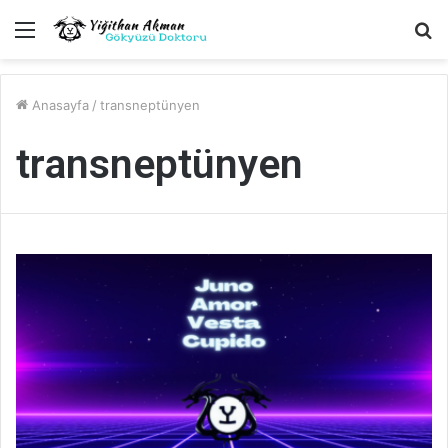
Menü
A
y
...
Anasayfa
/
transneptünyen
transneptünyen