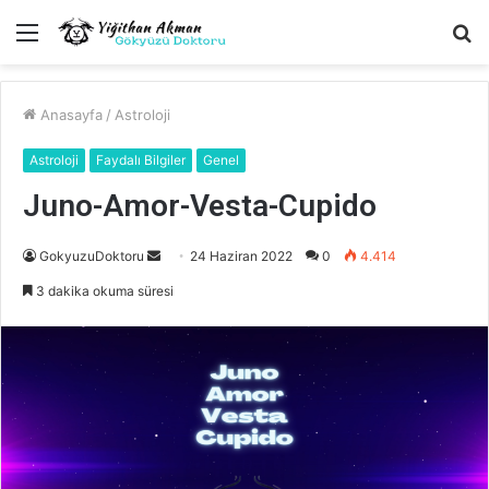
Menü
A
y
...
Anasayfa
/
Astroloji
Astroloji
Faydalı Bilgiler
Genel
Juno-Amor-Vesta-Cupido
Bir
GokyuzuDoktoru
24 Haziran 2022
0
4.414
e-
3 dakika okuma süresi
posta
göndermek