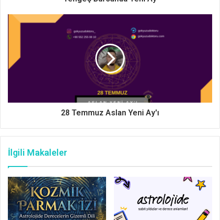
28 Temmuz Aslan Yeni Ay'ı
İlgili Makaleler