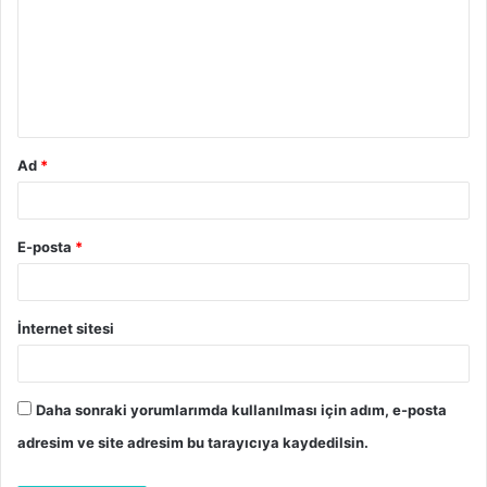
r
u
m
*
Ad
*
E-posta
*
İnternet sitesi
Daha sonraki yorumlarımda kullanılması için adım, e-posta
adresim ve site adresim bu tarayıcıya kaydedilsin.