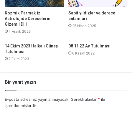
Kozmik Parmak İzi
Sabit yıldızlar ve derece
Astrolojide Derecelerin
anlamları
Gizemli Dili
25 Nisan 2025
4 Aralık 2025
14 Ekim 2023 Halkalı Güneş
08 11 22 Ay Tutulması
Tutulması
6 Kasım 2022
7 Ekim 2023
Bir yanıt yazın
E-posta adresiniz yayınlanmayacak.
Gerekli alanlar
*
ile
işaretlenmişlerdir
Y
o