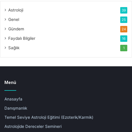
Astroloji
39
Genel
25
Gündem
24
Faydalı Bilgiler
16
Sağlık
1
Menü
Anasayfa
Danışmanlık
Temel Seviye Astroloji Eğitimi (Ezoterik/Karmik)
Astrolojide Dereceler Semineri