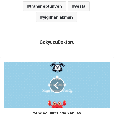
transneptünyen
vesta
yiğithan akman
GokyuzuDoktoru
Yengeç Burcunda Yeni Ay