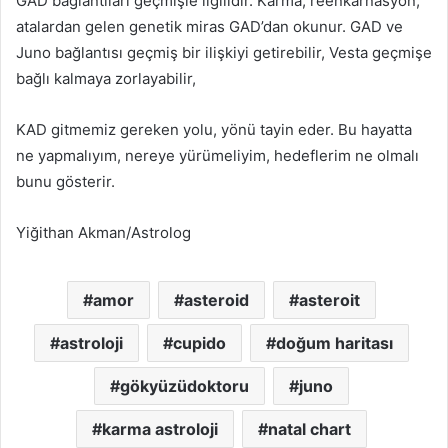
GAD bağlantıları geçmişle ilgilidir. Karma, reenkarnasyon,
atalardan gelen genetik miras GAD’dan okunur. GAD ve
Juno bağlantısı geçmiş bir ilişkiyi getirebilir, Vesta geçmişe
bağlı kalmaya zorlayabilir,
KAD gitmemiz gereken yolu, yönü tayin eder. Bu hayatta
ne yapmalıyım, nereye yürümeliyim, hedeflerim ne olmalı
bunu gösterir.
Yiğithan Akman/Astrolog
amor
asteroid
asteroit
astroloji
cupido
doğum haritası
gökyüzüdoktoru
juno
karma astroloji
natal chart