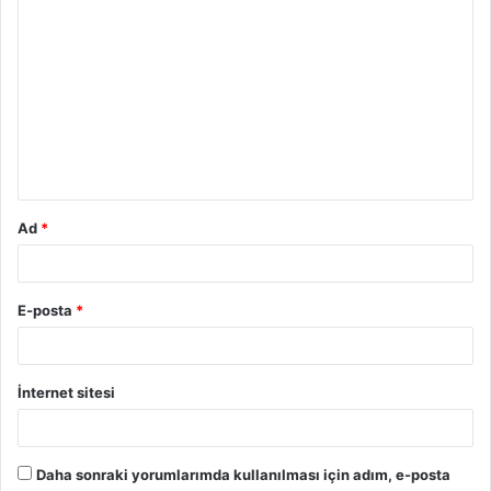
Y
o
r
u
m
*
Ad
*
E-posta
*
İnternet sitesi
Daha sonraki yorumlarımda kullanılması için adım, e-posta