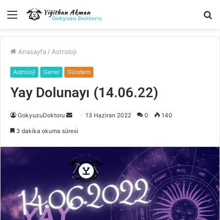
Menü
A
y
...
Anasayfa
/
Astroloji
Astroloji
Genel
Gündem
Yay Dolunayı (14.06.22)
Bir
GokyuzuDoktoru
13 Haziran 2022
0
140
e-
3 dakika okuma süresi
posta
göndermek