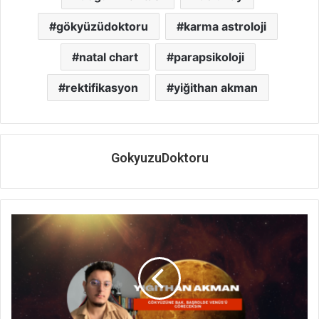
gökyüzüdoktoru
karma astroloji
natal chart
parapsikoloji
rektifikasyon
yiğithan akman
GokyuzuDoktoru