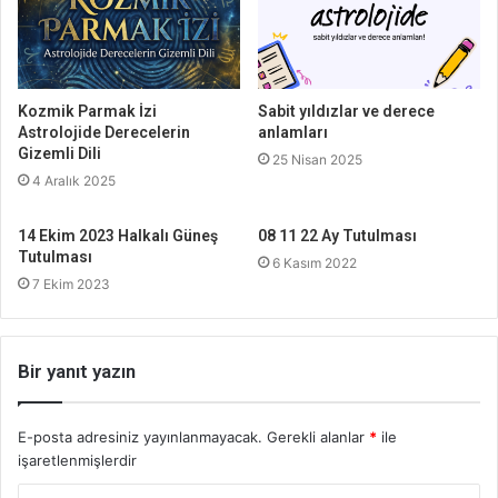
Kozmik Parmak İzi
Sabit yıldızlar ve derece
Astrolojide Derecelerin
anlamları
Gizemli Dili
25 Nisan 2025
4 Aralık 2025
14 Ekim 2023 Halkalı Güneş
08 11 22 Ay Tutulması
Tutulması
6 Kasım 2022
7 Ekim 2023
Bir yanıt yazın
E-posta adresiniz yayınlanmayacak.
Gerekli alanlar
*
ile
işaretlenmişlerdir