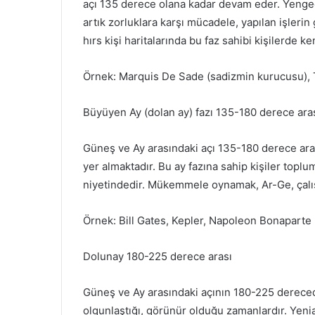
açı 135 derece olana kadar devam eder. Yengeç-
artık zorluklara karşı mücadele, yapılan işlerin
hırs kişi haritalarında bu faz sahibi kişilerde k
Örnek: Marquis De Sade (sadizmin kurucusu), 
Büyüyen Ay (dolan ay) fazı 135-180 derece ara
Güneş ve Ay arasındaki açı 135-180 derece aras
yer almaktadır. Bu ay fazına sahip kişiler topl
niyetindedir. Mükemmele oynamak, Ar-Ge, çalış
Örnek: Bill Gates, Kepler, Napoleon Bonaparte
Dolunay 180-225 derece arası
Güneş ve Ay arasındaki açının 180-225 derecede
olgunlaştığı, görünür olduğu zamanlardır. Yenia