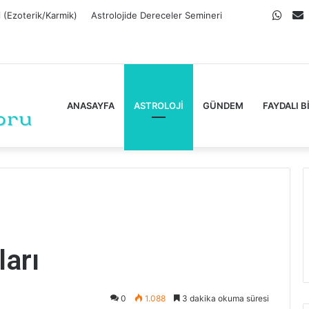
What
E
i (Ezoterik/Karmik)
Astrolojide Dereceler Semineri
P
ANASAYFA
ASTROLOJI
GÜNDEM
FAYDALI B
ları
0
1.088
3 dakika okuma süresi