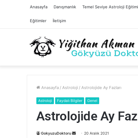
Anasayfa
Danışmanlık
Temel Seviye Astroloji Eğitim
Eğitimler
İletişim
Anasayfa
/
Astroloji
/
Astrolojide Ay Fazları
Astroloji
Faydalı Bilgiler
Genel
Astrolojide Ay Faz
Bir
GokyuzuDoktoru
20 Aralık 2021