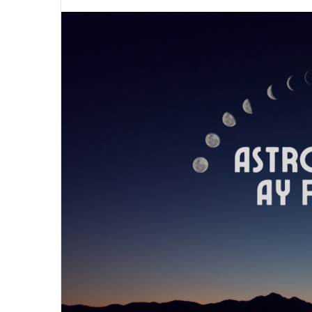
e-
posta
göndermek