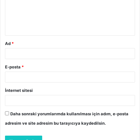
u
m
*
Ad
*
E-posta
*
İnternet sitesi
Daha sonraki yorumlarımda kullanılması için adım, e-posta
adresim ve site adresim bu tarayıcıya kaydedilsin.