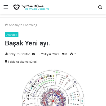
Menü
A
y
...
Anasayfa
/
Astroloji
Astroloji
Başak Yeni ayı.
Bir
GokyuzuDoktoru
28 Eylül 2021
0
51
e-
1 dakika okuma süresi
posta
göndermek