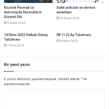
Kozmik Parmak İzi
Sabit yıldızlar ve derece
Astrolojide Derecelerin
anlamları
Gizemli Dili
25 Nisan 2025
4 Aralık 2025
14 Ekim 2023 Halkalı Güneş
08 11 22 Ay Tutulması
Tutulması
6 Kasım 2022
7 Ekim 2023
Bir yanıt yazın
E-posta adresiniz yayınlanmayacak.
Gerekli alanlar
*
ile
işaretlenmişlerdir
Y
o
r